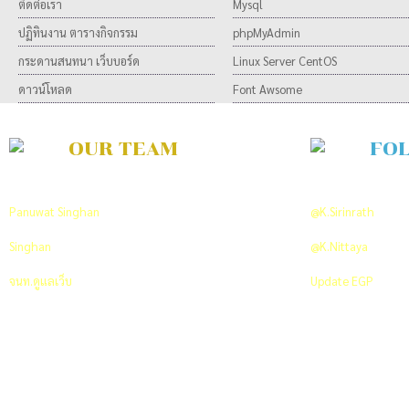
ติดต่อเรา
Mysql
ปฏิทินงาน ตารางกิจกรรม
phpMyAdmin
กระดานสนทนา เว็บบอร์ด
Linux Server CentOS
ดาวน์โหลด
Font Awsome
OUR TEAM
FO
Developer Team
ON TWITTER
Panuwat Singhan
พัฒนาและวิเคราะห์ระบบ
@K.Sirinrath
PR An
Singhan
พัฒนาและออกแบบระบบ
@K.Nittaya
Co-ordi
จนท.ดูแลเว็บ
+66 089 712 7629
Update EGP
Click 