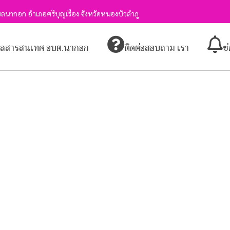
ลนากอก อำเภอศรีบุญเรือง จังหวัดหนองบัวลำภู
มูลสารสนเทศ อบต.นากอก
ติดต่อสอบถาม เรา
ช