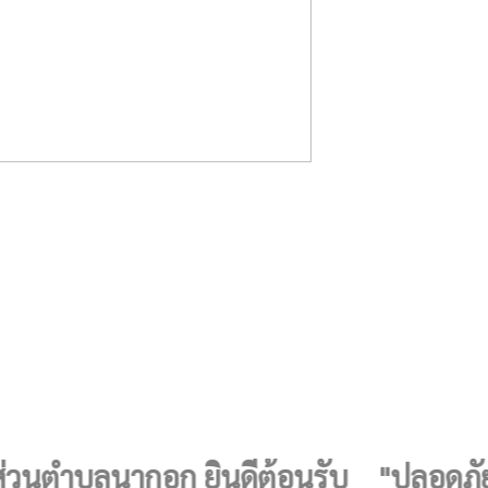
ำบลนากอก ยินดีต้อนรับ "ปลอดภัยในชี