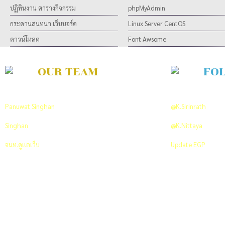
ปฏิทินงาน ตารางกิจกรรม
phpMyAdmin
กระดานสนทนา เว็บบอร์ด
Linux Server CentOS
ดาวน์โหลด
Font Awsome
OUR TEAM
FO
Developer Team
ON TWITTER
Panuwat Singhan
พัฒนาและวิเคราะห์ระบบ
@K.Sirinrath
PR An
Singhan
พัฒนาและออกแบบระบบ
@K.Nittaya
Co-ordi
จนท.ดูแลเว็บ
+66 089 712 7629
Update EGP
Click 