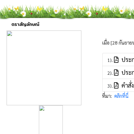
ตราสัญลักษณ์
เมื่อ [28 กันยา
ประกา
1).
ประกา
2).
คำสั่ง
3).
ที่มา:
คลิกที่นี่