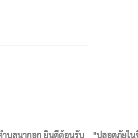
นากอก ยินดีต้อนรับ "ปลอดภัยในชีวิต 