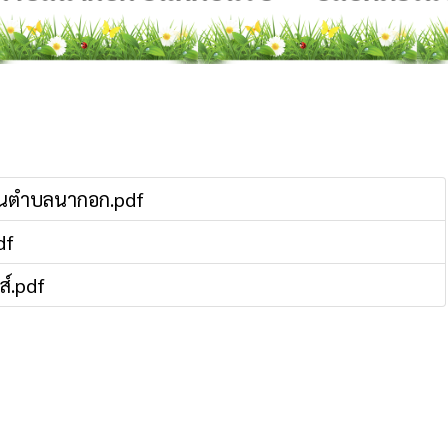
่วนตำบลนากอก.pdf
df
ส์.pdf