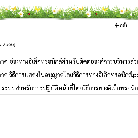
กลับ
ยน 2566]
ศ ช่องทางอิเล็กทรอนิกส์สำหรับติดต่อองค์การบริหารส
ศ วิธีการแสดงใบอนุญาตโดยวิธีการทางอิเล็กทรอนิกส์.p
 ระบบสำหรับการปฏิบัติหน้าที่โดยวิธีการทางอิเล็กทรอนิก