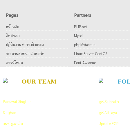
Pages
Partners
หน้าหลัก
PHP.net
ติดต่อเรา
Mysql
ปฏิทินงาน ตารางกิจกรรม
phpMyAdmin
กระดานสนทนา เว็บบอร์ด
Linux Server CentOS
ดาวน์โหลด
Font Awsome
OUR TEAM
FO
Developer Team
ON TWITTER
Panuwat Singhan
พัฒนาและวิเคราะห์ระบบ
@K.Sirinrath
PR An
Singhan
พัฒนาและออกแบบระบบ
@K.Nittaya
Co-ordi
จนท.ดูแลเว็บ
+66 089 712 7629
Update EGP
Click 