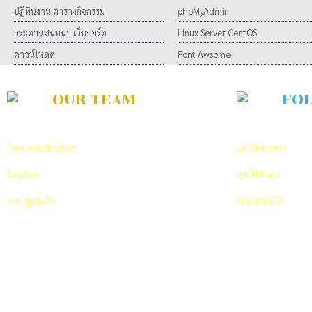
ปฏิทินงาน ตารางกิจกรรม
phpMyAdmin
กระดานสนทนา เว็บบอร์ด
Linux Server CentOS
ดาวน์โหลด
Font Awsome
OUR TEAM
FO
Developer Team
ON TWITTER
Panuwat Singhan
พัฒนาและวิเคราะห์ระบบ
@K.Sirinrath
PR An
Singhan
พัฒนาและออกแบบระบบ
@K.Nittaya
Co-ordi
จนท.ดูแลเว็บ
+66 089 712 7629
Update EGP
Click 