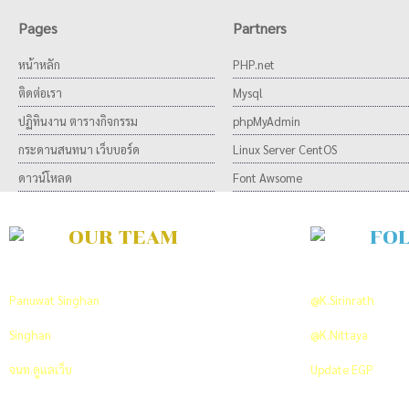
Pages
Partners
หน้าหลัก
PHP.net
ติดต่อเรา
Mysql
ปฏิทินงาน ตารางกิจกรรม
phpMyAdmin
กระดานสนทนา เว็บบอร์ด
Linux Server CentOS
ดาวน์โหลด
Font Awsome
OUR TEAM
FO
Developer Team
ON TWITTER
Panuwat Singhan
พัฒนาและวิเคราะห์ระบบ
@K.Sirinrath
PR An
Singhan
พัฒนาและออกแบบระบบ
@K.Nittaya
Co-ordi
จนท.ดูแลเว็บ
+66 089 712 7629
Update EGP
Click 